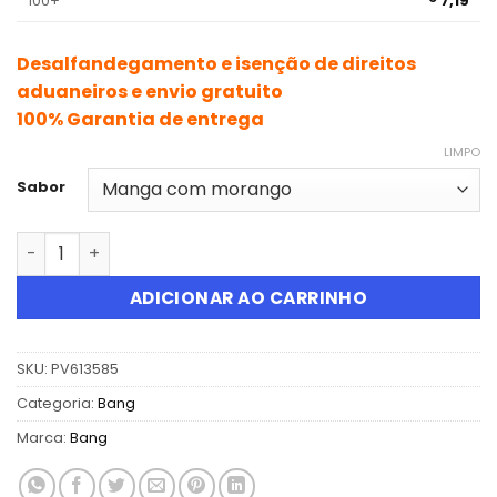
100+
7,19
Desalfandegamento e isenção de direitos
aduaneiros e envio gratuito
100% Garantia de entrega
LIMPO
Sabor
Quantidade de Bang Gear Tick Tock 20000 Puffs Dispos
ADICIONAR AO CARRINHO
SKU:
PV613585
Categoria:
Bang
Marca:
Bang