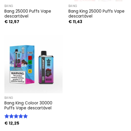
BANG
BANG
Bang 25000 Puffs Vape
Bang King 25000 Puffs Vape
descartável
descartável
€
12,57
€
11,43
BANG
Bang King Coloor 30000
Puffs Vape descartável
€
12,25
Avaliação
5.00
de 5