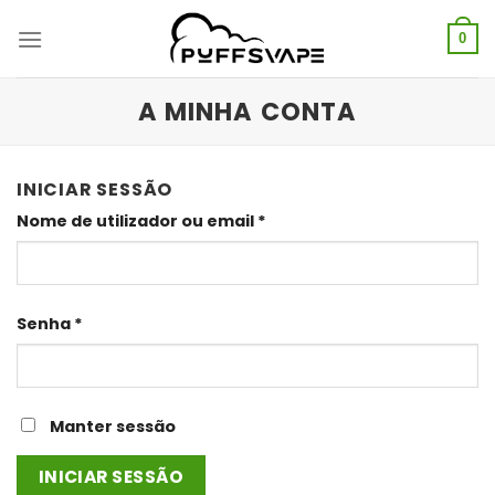
Saltar
para
0
o
conteúdo
A MINHA CONTA
INICIAR SESSÃO
Obrigatório
Nome de utilizador ou email
*
Obrigatório
Senha
*
Manter sessão
INICIAR SESSÃO