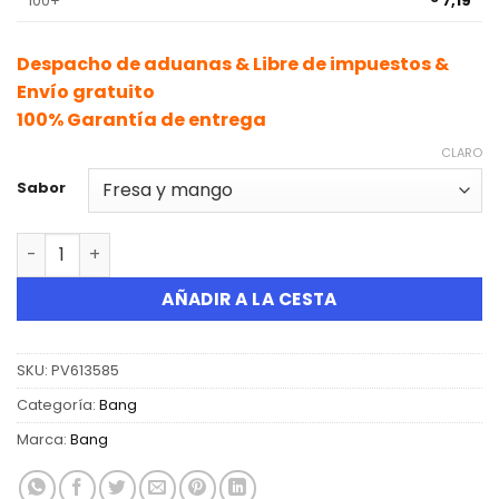
100+
7,19
Despacho de aduanas & Libre de impuestos &
Envío gratuito
100% Garantía de entrega
CLARO
Sabor
Cantidad Bang Gear Tick Tock 20000 Puffs Disposable 
AÑADIR A LA CESTA
SKU:
PV613585
Categoría:
Bang
Marca:
Bang