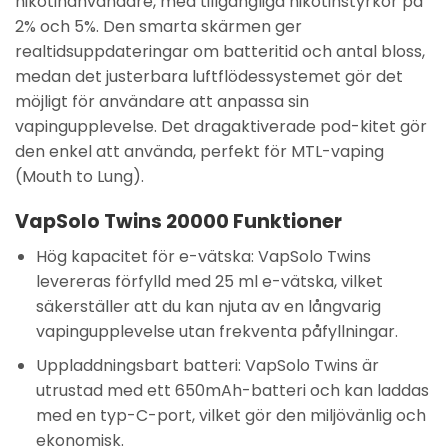
nikotinanvändare, med tillgängliga nikotinstyrkor på
2% och 5%. Den smarta skärmen ger
realtidsuppdateringar om batteritid och antal bloss,
medan det justerbara luftflödessystemet gör det
möjligt för användare att anpassa sin
vapingupplevelse. Det dragaktiverade pod-kitet gör
den enkel att använda, perfekt för MTL-vaping
(Mouth to Lung).
VapSolo Twins 20000 Funktioner
Hög kapacitet för e-vätska: VapSolo Twins
levereras förfylld med 25 ml e-vätska, vilket
säkerställer att du kan njuta av en långvarig
vapingupplevelse utan frekventa påfyllningar.
Uppladdningsbart batteri: VapSolo Twins är
utrustad med ett 650mAh-batteri och kan laddas
med en typ-C-port, vilket gör den miljövänlig och
ekonomisk.