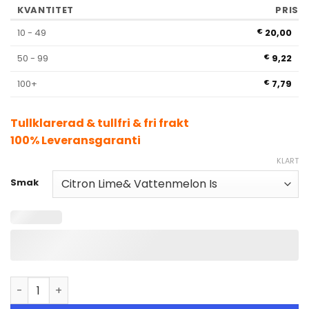
KVANTITET
PRIS
10 - 49
20,00
€
50 - 99
9,22
€
100+
7,79
€
Tullklarerad & tullfri & fri frakt
100% Leveransgaranti
KLART
Smak
VapSolo Twins 20000 Puffs Dual Flavors Disposable Vape