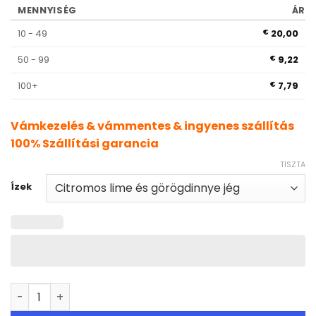
MENNYISÉG
ÁR
10 - 49
20,00
€
50 - 99
9,22
€
100+
7,79
€
Vámkezelés & vámmentes & ingyenes szállítás
100% Szállítási garancia
TISZTA
Ízek
VapSolo Twins 20000 Puffs Dual Flavors Disposable Va