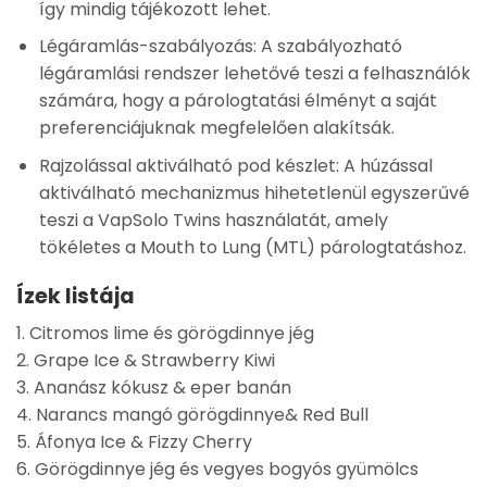
így mindig tájékozott lehet.
Légáramlás-szabályozás: A szabályozható
légáramlási rendszer lehetővé teszi a felhasználók
számára, hogy a párologtatási élményt a saját
preferenciájuknak megfelelően alakítsák.
Rajzolással aktiválható pod készlet: A húzással
aktiválható mechanizmus hihetetlenül egyszerűvé
teszi a VapSolo Twins használatát, amely
tökéletes a Mouth to Lung (MTL) párologtatáshoz.
Ízek listája
1. Citromos lime és görögdinnye jég
2. Grape Ice & Strawberry Kiwi
3. Ananász kókusz & eper banán
4. Narancs mangó görögdinnye& Red Bull
5. Áfonya Ice & Fizzy Cherry
6. Görögdinnye jég és vegyes bogyós gyümölcs