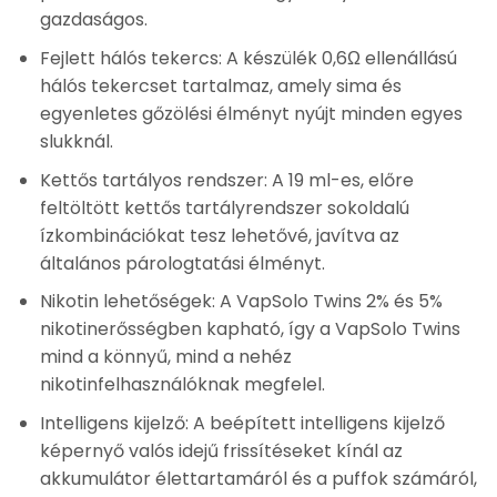
gazdaságos.
Fejlett hálós tekercs: A készülék 0,6Ω ellenállású
hálós tekercset tartalmaz, amely sima és
egyenletes gőzölési élményt nyújt minden egyes
slukknál.
Kettős tartályos rendszer: A 19 ml-es, előre
feltöltött kettős tartályrendszer sokoldalú
ízkombinációkat tesz lehetővé, javítva az
általános párologtatási élményt.
Nikotin lehetőségek: A VapSolo Twins 2% és 5%
nikotinerősségben kapható, így a VapSolo Twins
mind a könnyű, mind a nehéz
nikotinfelhasználóknak megfelel.
Intelligens kijelző: A beépített intelligens kijelző
képernyő valós idejű frissítéseket kínál az
akkumulátor élettartamáról és a puffok számáról,