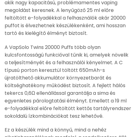
akik nagy kapacitású, problémamentes vaping
megoldást keresnek. A lenyűgöző 25 ml előre
feltöltött e-folyadékkal a felhasználók akár 20000
puffot is élvezhetnek készülékenként, ami hosszan
tartó és kielégítő élményt biztosít.
A VapSolo Twins 20000 Puffs több olyan
kulcsfontosságú funkcióval tűnik ki, amelyek növelik
a teljesítményét és a felhasználói kényelmet. A C
típusú porton keresztül töltött 650mAh-s
újratölthető akkumulátor környezetbarát és
költséghatékony működést biztosít. A fejlett hálós
tekercs 0,6Ω ellenállással garantálja a sima és
egyenletes párologtatási élményt. Emellett a 19 ml
e-folyadékkal előre feltöltött kettős tartályrendszer
sokoldalú ízkombinációkat tesz lehetővé.
Ez a készülék mind a könnyű, mind a nehéz