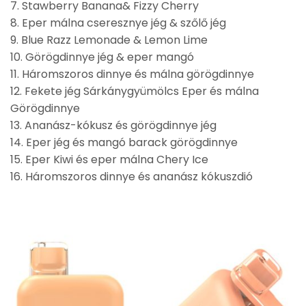
7. Stawberry Banana& Fizzy Cherry
8. Eper málna cseresznye jég & szőlő jég
9. Blue Razz Lemonade & Lemon Lime
10. Görögdinnye jég & eper mangó
11. Háromszoros dinnye és málna görögdinnye
12. Fekete jég Sárkánygyümölcs Eper és málna
Görögdinnye
13. Ananász-kókusz és görögdinnye jég
14. Eper jég és mangó barack görögdinnye
15. Eper Kiwi és eper málna Chery Ice
16. Háromszoros dinnye és ananász kókuszdió