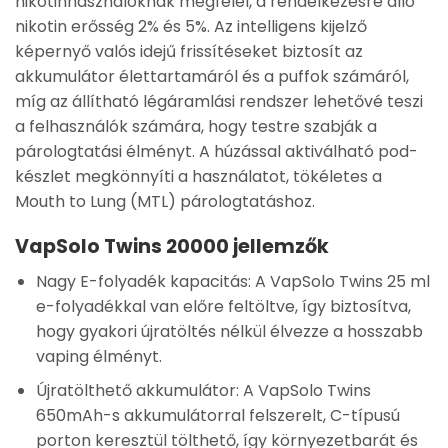
nikotinhasználóknak megfelel, a rendelkezésre álló
nikotin erősség 2% és 5%. Az intelligens kijelző
képernyő valós idejű frissítéseket biztosít az
akkumulátor élettartamáról és a puffok számáról,
míg az állítható légáramlási rendszer lehetővé teszi
a felhasználók számára, hogy testre szabják a
párologtatási élményt. A húzással aktiválható pod-
készlet megkönnyíti a használatot, tökéletes a
Mouth to Lung (MTL) párologtatáshoz.
VapSolo Twins 20000 jellemzők
Nagy E-folyadék kapacitás: A VapSolo Twins 25 ml
e-folyadékkal van előre feltöltve, így biztosítva,
hogy gyakori újratöltés nélkül élvezze a hosszabb
vaping élményt.
Újratölthető akkumulátor: A VapSolo Twins
650mAh-s akkumulátorral felszerelt, C-típusú
porton keresztül tölthető, így környezetbarát és