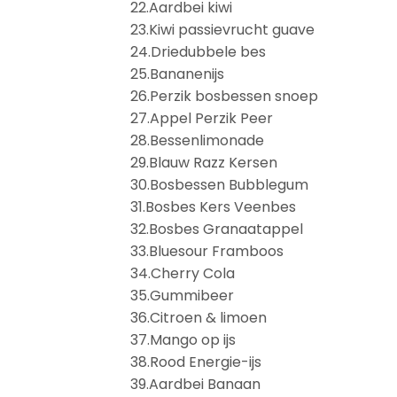
22.Aardbei kiwi
23.Kiwi passievrucht guave
24.Driedubbele bes
25.Bananenijs
26.Perzik bosbessen snoep
27.Appel Perzik Peer
28.Bessenlimonade
29.Blauw Razz Kersen
30.Bosbessen Bubblegum
31.Bosbes Kers Veenbes
32.Bosbes Granaatappel
33.Bluesour Framboos
34.Cherry Cola
35.Gummibeer
36.Citroen & limoen
37.Mango op ijs
38.Rood Energie-ijs
39.Aardbei Banaan