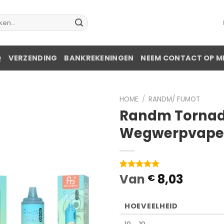
en
Q
VERZENDING
BANKREKENINGEN
NEEM CONTACT OP M
HOME
/
RANDM/ FUMOT
Randm Tornad
Wegwerpvape
Van
8,03
Waardering
1
€
5.00
op 5
gebaseerd
op
HOEVEELHEID
klantbeoordeling