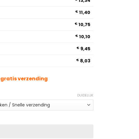
13,34
€
11,40
€
10,75
€
10,10
€
9,45
€
8,03
& gratis verzending
DUIDELIJK