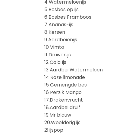
4 Watermeloenijs
5 Bosbes op ijs
6 Bosbes Framboos
7 Ananas-ijs
8 Kersen
9 Aardbeienijs
10 Vimto
11 Druivenijs
12 Cola Ijs
13 Aardbei Watermeloen
14 Roze limonade
15 Gemengde bes
16 Perzik Mango
17.Drakenvrucht
18.Aardbei druif
19.Mr blauw
20.Weelderig ijs
21.ijspop