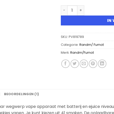
Randm Tornado 15000 Disp
IN
SKU:
PV819789
Categorie:
Randm/ Fumot
Merk:
Randm/Fumot
E
BEOORDELINGEN (1)
r wegwerp vape apparaat met batterij en ejuice niveau 
rekjes vapen. Je kunt kiezen uit 41 smaken. De oplaadba