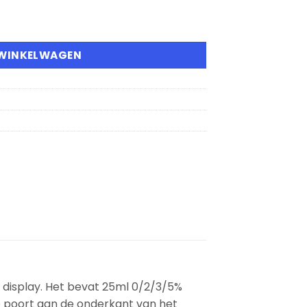
osable Vape hoeveelheid
 WINKELWAGEN
display. Het bevat 25ml 0/2/3/5%
re poort aan de onderkant van het