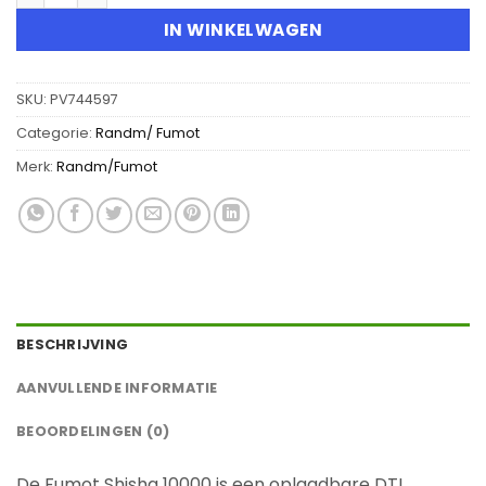
IN WINKELWAGEN
SKU:
PV744597
Categorie:
Randm/ Fumot
Merk:
Randm/Fumot
BESCHRIJVING
AANVULLENDE INFORMATIE
BEOORDELINGEN (0)
De Fumot Shisha 10000 is een oplaadbare DTL