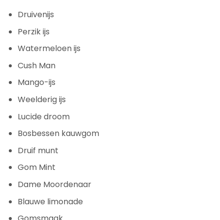
Druivenijs
Perzik ijs
Watermeloen ijs
Cush Man
Mango-ijs
Weelderig ijs
Lucide droom
Bosbessen kauwgom
Druif munt
Gom Mint
Dame Moordenaar
Blauwe limonade
Gomsmaak