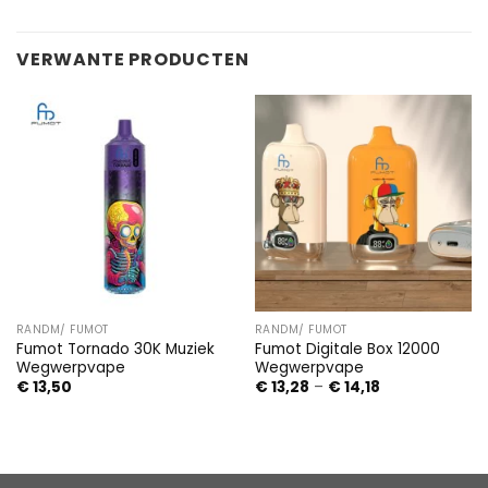
VERWANTE PRODUCTEN
RANDM/ FUMOT
RANDM/ FUMOT
Fumot Tornado 30K Muziek
Fumot Digitale Box 12000
Wegwerpvape
Wegwerpvape
Price
€
13,50
€
13,28
–
€
14,18
range:
€ 13,28
through
€ 14,18