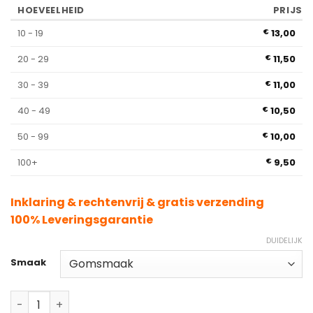
HOEVEELHEID
PRIJS
10 - 19
13,00
€
20 - 29
11,50
€
30 - 39
11,00
€
40 - 49
10,50
€
50 - 99
10,00
€
100+
9,50
€
Inklaring & rechtenvrij & gratis verzending
100% Leveringsgarantie
DUIDELIJK
Smaak
Fumot Shisha 10000 DTL Disposable Vape hoeveelheid