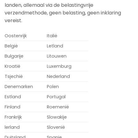
landen, allemaal via de belastingvrije
verzendmethode, geen belasting, geen inklaring
vereist.
Oostenrijk
Italië
België
Letland
Bulgarije
Litouwen
Kroatië
Luxemburg
Tsjechië
Nederland
Denemarken
Polen
Estland
Portugal
Finland
Roemenië
Frankrijk
Slowakije
lerland
Slovenië
Duitsland
Spanje