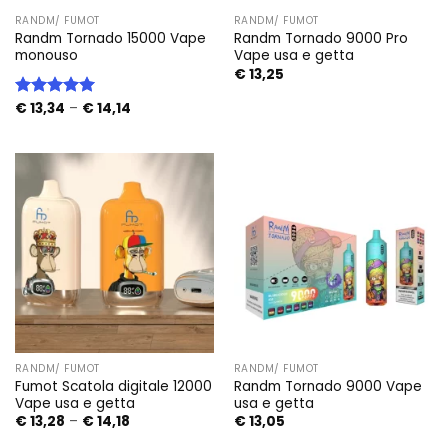
RANDM/ FUMOT
RANDM/ FUMOT
Randm Tornado 15000 Vape
Randm Tornado 9000 Pro
monouso
Vape usa e getta
€
13,25
Price
€
13,34
–
€
14,14
Valutato
range:
5.00
su 5
€ 13,34
through
€ 14,14
RANDM/ FUMOT
RANDM/ FUMOT
Fumot Scatola digitale 12000
Randm Tornado 9000 Vape
Vape usa e getta
usa e getta
Price
€
13,28
–
€
14,18
€
13,05
range:
€ 13,28