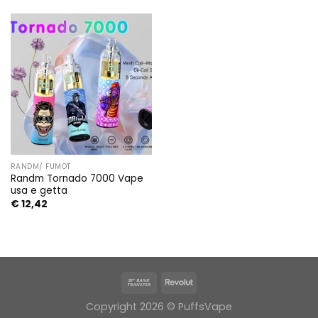
through
€ 14,18
RANDM/ FUMOT
Randm Tornado 7000 Vape
usa e getta
€
12,42
Copyright 2026 © PuffsVape