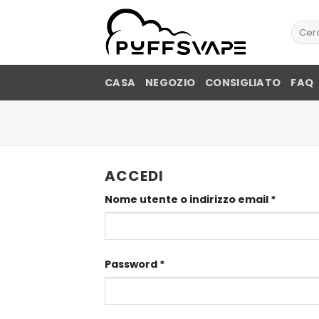
Vai
al
Cerca
contenuto
CASA
NEGOZIO
CONSIGLIATO
FAQ
ACCEDI
Richies
Nome utente o indirizzo email
*
Richiesto
Password
*