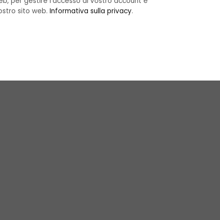
b, per gestire l'accesso al vostro account e
nostro sito web.
Informativa sulla privacy
.