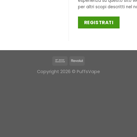
esperienza su questo sito we
per altri scopi descritti nel 
REGISTRATI
Copyright 2026 © PuffsVape