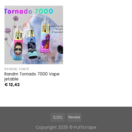
through
€ 14,18
RANDM/ FUMOT
Randm Tornado 7000 Vape
jetable
€
12,42
Copyright 2026 © PuffsVape