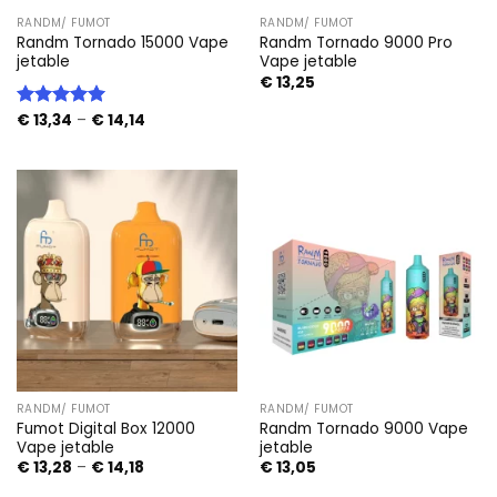
RANDM/ FUMOT
RANDM/ FUMOT
Randm Tornado 15000 Vape
Randm Tornado 9000 Pro
jetable
Vape jetable
€
13,25
Price
€
13,34
–
€
14,14
Note
5.00
range:
sur 5
€ 13,34
through
€ 14,14
RANDM/ FUMOT
RANDM/ FUMOT
Fumot Digital Box 12000
Randm Tornado 9000 Vape
Vape jetable
jetable
Price
€
13,28
–
€
14,18
€
13,05
range:
€ 13,28