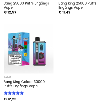
Bang 25000 Puffs Engångs
Bang King 25000 Puffs
Vape
Engångs Vape
€
12,57
€
11,43
PANG
Bang King Coloor 30000
Puffs Engångs Vape
€
12,25
Betygsatt
5.00
av 5