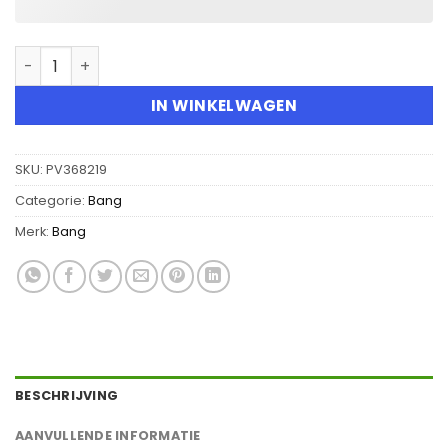
Bang King Coloor 30000 Puffs Disposable Vape hoeveel
IN WINKELWAGEN
SKU:
PV368219
Categorie:
Bang
Merk:
Bang
BESCHRIJVING
AANVULLENDE INFORMATIE