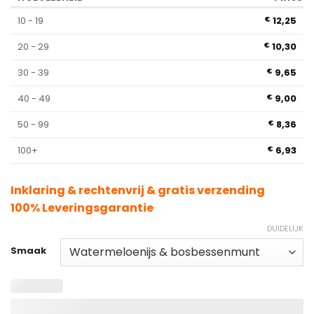
klantbeoordeling
10 - 19
12,25
€
20 - 29
10,30
€
30 - 39
9,65
€
40 - 49
9,00
€
50 - 99
8,36
€
100+
6,93
€
Inklaring & rechtenvrij & gratis verzending
100% Leveringsgarantie
DUIDELIJK
Smaak