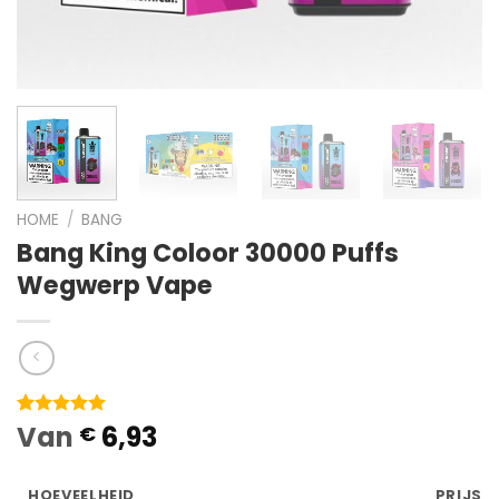
HOME
/
BANG
Bang King Coloor 30000 Puffs
Wegwerp Vape
Van
6,93
Waardering
1
€
5.00
op 5
gebaseerd
op
HOEVEELHEID
PRIJS