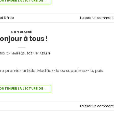
ONTINUER LA LECTURE DE
→
et 5 Free
Laisser un comment
NON CLASSÉ
onjour à tous !
TED ON
MARS 23, 2024
BY
ADMIN
e premier article. Modifiez-le ou supprimez-le, puis
ONTINUER LA LECTURE DE
→
Laisser un comment