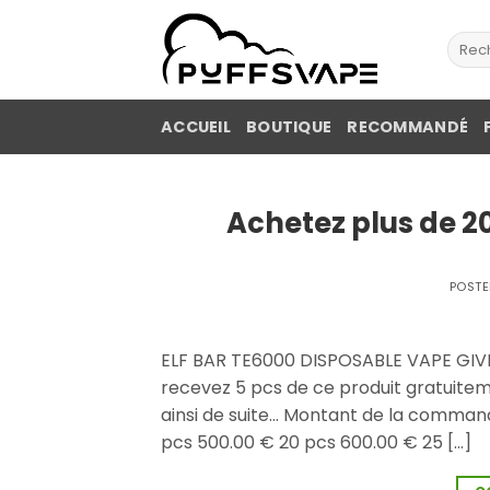
Skip
to
Rech
pour :
content
ACCUEIL
BOUTIQUE
RECOMMANDÉ
Achetez plus de 2
POST
ELF BAR TE6000 DISPOSABLE VAPE GIVE
recevez 5 pcs de ce produit gratuite
ainsi de suite... Montant de la comma
pcs 500.00 € 20 pcs 600.00 € 25 [...]