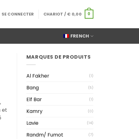
SE CONNECTER
CHARIOT /
€
0,00
0
FRENCH
MARQUES DE PRODUITS
Al Fakher
(1)
Bang
(5)
Elf Bar
(1)
,
 et
Kamry
(0)
5
Lavie
(14)
Randm/ Fumot
(7)