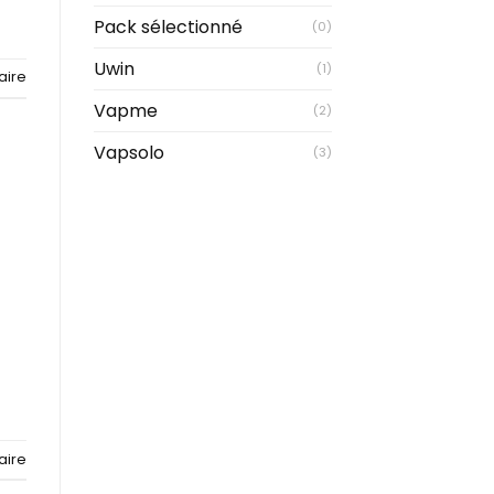
Pack sélectionné
(0)
Uwin
(1)
aire
Vapme
(2)
Vapsolo
(3)
aire