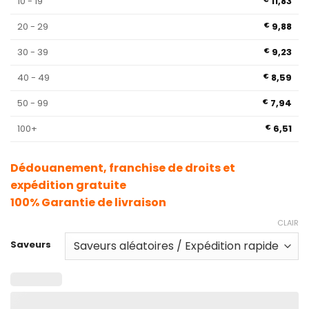
10 - 19
11,83
20 - 29
9,88
€
30 - 39
9,23
€
40 - 49
8,59
€
50 - 99
7,94
€
100+
6,51
€
Dédouanement, franchise de droits et
expédition gratuite
100% Garantie de livraison
CLAIR
Saveurs