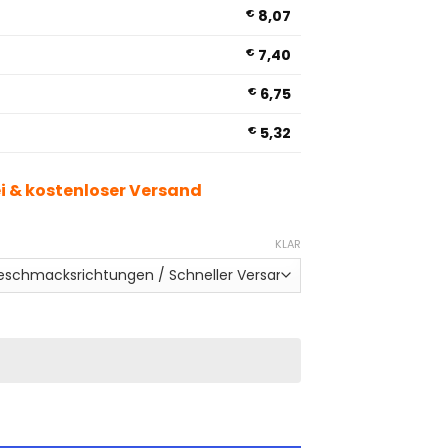
€
8,07
€
7,40
€
6,75
€
5,32
ei & kostenloser Versand
KLAR
sposable Vape Menge