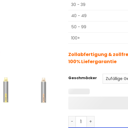
30 - 39
40 - 49
50 - 99
100+
Zollabfertigung & zollfr
100% Liefergarantie
Geschmäcker
Lavie Torch 6000 Puffs Di