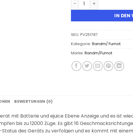
Fumot Digital Box 12000 D
IN DEN
SKU:
PV251787
Kategorie:
Randm/ Fumot
Marke:
Randm/Fumot
IONEN
BEWERTUNGEN (0)
erät mit Batterie und ejuice Ebene Anzeige und es ist wie
mpfen bis zu 12000 Züge. Es gibt 16 Geschmacksrichtungen 
eit-Status des Geräts zu verfolgen und es kommt mit ei