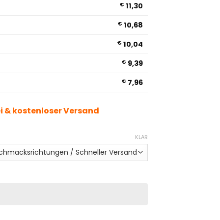
€
11,30
€
10,68
€
10,04
€
9,39
€
7,96
ei & kostenloser Versand
KLAR